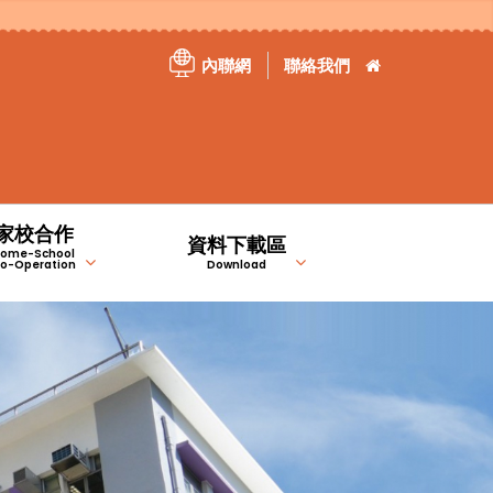
內聯網
聯絡我們
家校合作
資料下載區
ome-School
o-Operation
Download
）
）
家長教育資訊站
特定津貼計劃報告