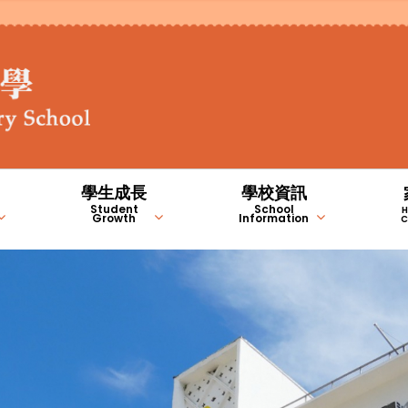
學生成長
學校資訊
Student
School
H
Growth
Information
C
STEM 編程教室
德育、公民及國民教育
常識/人文/科學科
學生成長的支援
家長錦囊(自助連結)
NCS學習支援計劃內容（中
NCS學習支援計劃內容（英