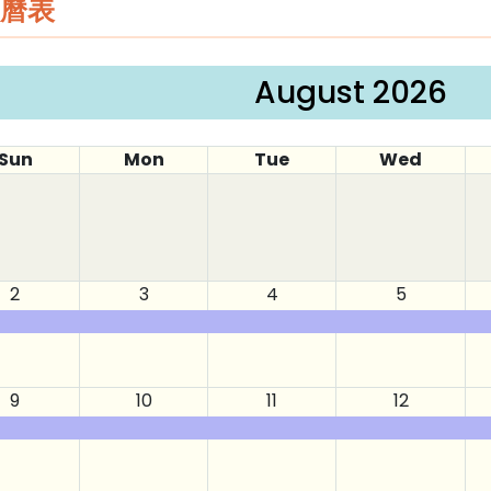
曆表
August 2026
Sun
Mon
Tue
Wed
2
3
4
5
9
10
11
12