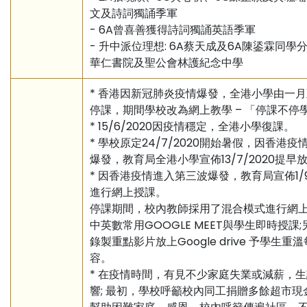
文及詩詞獨誦季軍
- 6A曾喜善獲得詩詞獨誦英語季軍
- 升中派位理想: 6A蔡天成及6A陳鋈霖同學
華仁書院及聖公會林護紀念中學
* 香港因新冠肺炎疫情爆發，全港小學由一
停課，期間學校改為網上教學 – 「停課不停
* 15/6/2020因疫情穩定，全港小學復課。
* 學校原定24/7/2020開始暑假，因香港
爆發，教育局全港小學宣佈13/7/2020提早
* 因香港疫情進入第三波爆發，教育局宣佈1/9
進行網上授課。
停課期間，校內教師採用了混合模式進行網
中英數常用GOOGLE MEET與學生即時授課
錄製重點影片放上Google drive 予學生重
容。
* 在疫情時間，有見不少家庭失業或減薪，
響; 最初，學校呼籲校內同工捐贈多餘超市現