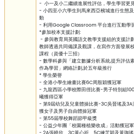
- 小一及小二繼續進展性評估，學生學習更
- 小四至小六學生到馬來西亞檳城進行生態
動
- 利用Google Classroom 平台進行互動學
*參加校本支援計劃:
- 參與教育局英國語文教學支援組的支援計劃
教師透過共同備課及觀課，在寫作方面發展
課程（資優十三招）
- 數學科參與「建立數據分析系統,提升評估
作為學習」網絡計劃,於五年級推行
* 學生榮譽
- 全港小學生繪畫比賽6C周殷穎獲冠軍
- 九龍西區小學校際田徑比賽-男子特別組10
曦獲得亞軍
- 第9屆幼兒及兒童體操比賽-3C吳晉瑤及3
獲女子及男子自由體操冠軍
- 第55屆學校舞蹈節甲級獎
- 公益少年團「校園種植樂收成」活動獲冠
- 2A張曉欣、3C黃心祈、5C練芷穎及黃珈