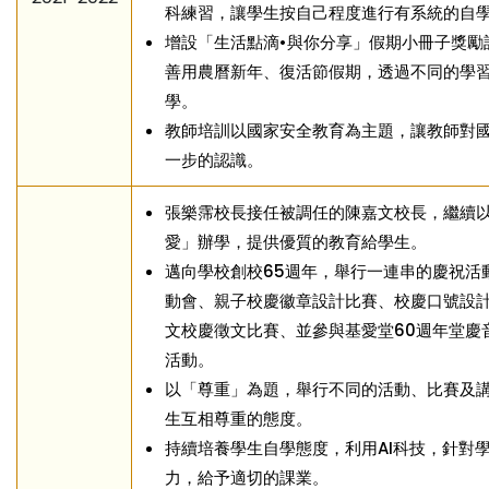
科練習，讓學生按自己程度進行有系統的自
增設「生活點滴•與你分享」假期小冊子獎勵
善用農曆新年、復活節假期，透過不同的學
學。
教師培訓以國家安全教育為主題，讓教師對
一步的認識。
張樂霈校長接任被調任的陳嘉文校長，繼續
愛」辦學，提供優質的教育給學生。
邁向學校創校65週年，舉行一連串的慶祝活
動會、親子校慶徽章設計比賽、校慶口號設
文校慶徵文比賽、並參與基愛堂60週年堂慶
活動。
以「尊重」為題，舉行不同的活動、比賽及
生互相尊重的態度。
持續培養學生自學態度，利用AI科技，針對
力，給予適切的課業。