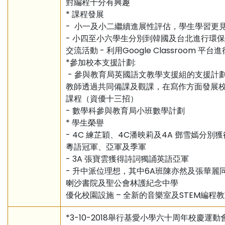
對編程十分有興趣
* 課程發展
- 小一及小二繼續進展性評估，學生學習更
- 小四至小六學生分別到韓國及台北進行環
交流活動 - 利用Google Classroom 平
*參加校本支援計劃:
- 參與教育局英國語文教學支援組的支援計劃
教師透過共同備課及觀課，在寫作方面發展
課程（資優十三招）
- 數學科參與教育局小班數學計劃
* 學生榮譽
- 4C 練芷穎、4C潘映莉及4A 鄧雪嫣分別
粵語冠軍、亞軍及季軍
- 3A 張寶雲獲得詩詞獨誦英語亞軍
- 升中派位理想，其中6A班陳亦然及張華麗
喇沙書院及聖公會林護紀念中學
優化校園設施 – 全新的音樂室及STEM編程
*3-10-2018舉行基愛小學六十周年校慶運