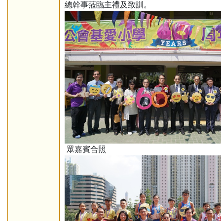
總幹事蒞臨主禮及致訓。
眾嘉賓合照