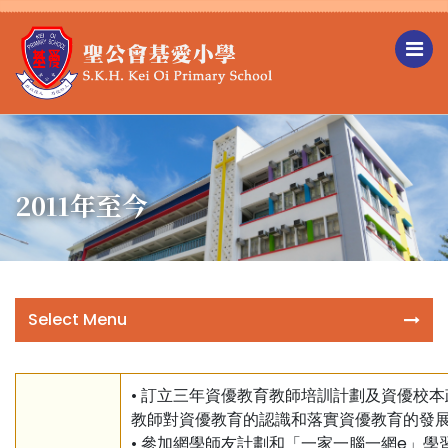
2011年至今
Select Menu
• 訂立三年資優教育教師培訓計劃及資優校
教師對資優教育的認識和落實資優教育的發
• 參加網學師友計劃和「一家一腦一網e」學