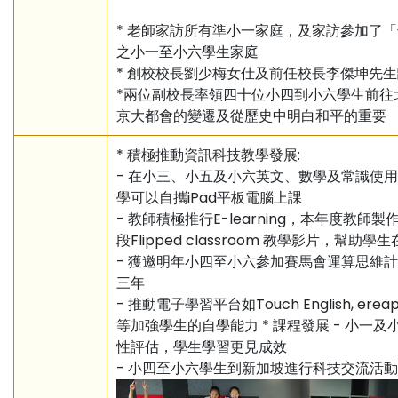
* 老師家訪所有準小一家庭，及家訪參加了
之小一至小六學生家庭
* 創校校長劉少梅女仕及前任校長李傑坤先
*兩位副校長率領四十位小四到小六學生前往
京大都會的變遷及從歷史中明白和平的重要
* 積極推動資訊科技教學發展:
- 在小三、小五及小六英文、數學及常識使用電
學可以自攜iPad平板電腦上課
- 教師積極推行E-learning，本年度教師製
段Flipped classroom 教學影片，幫助
- 獲邀明年小四至小六參加賽馬會運算思維
三年
- 推動電子學習平台如Touch English, ereap
等加強學生的自學能力 * 課程發展 - 小一
性評估，學生學習更見成效
- 小四至小六學生到新加坡進行科技交流活動