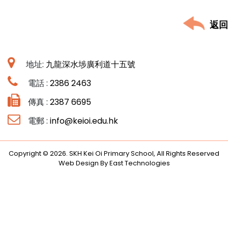
返回
地址:
九龍深水埗廣利道十五號
電話 :
2386 2463
傳真 :
2387 6695
電郵 :
info@keioi.edu.hk
Copyright © 2026. SKH Kei Oi Primary School, All Rights Reserved
Web Design By East Technologies