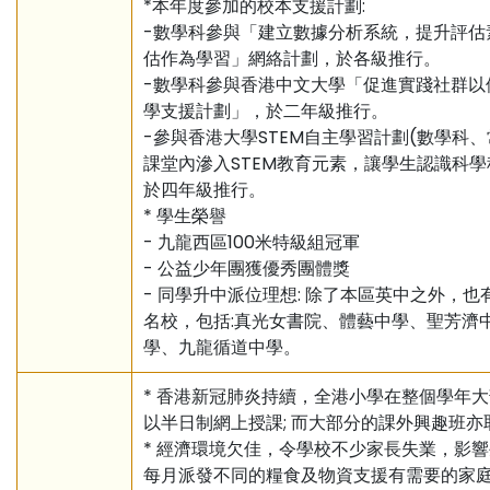
*本年度參加的校本支援計劃:
-數學科參與「建立數據分析系統，提升評估
估作為學習」網絡計劃，於各級推行。
-數學科參與香港中文大學「促進實踐社群以
學支援計劃」，於二年級推行。
-參與香港大學STEM自主學習計劃(數學科、
課堂內滲入STEM教育元素，讓學生認識科
於四年級推行。
* 學生榮譽
- 九龍西區100米特級組冠軍
- 公益少年團獲優秀團體獎
- 同學升中派位理想: 除了本區英中之外，也
名校，包括:真光女書院、體藝中學、聖芳濟
學、九龍循道中學。
* 香港新冠肺炎持續，全港小學在整個學年
以半日制網上授課; 而大部分的課外興趣班亦
* 經濟環境欠佳，令學校不少家長失業，影
每月派發不同的糧食及物資支援有需要的家