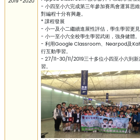
2019 -2020
- 小四至小六完成第三年參加賽馬會運算思
對編程十分有興趣。
* 課程發展
- 小一及小二繼續進展性評估，學生學習更
- 小一至小六全校學生學習武術，強身健體。
- 利用Google Classroom、Nearpod及K
行互動學習。
- 27/11-30/11/2019三十多位小四至小六
習。