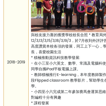
與校友接力賽的獲獎學校校長合照 * 教育局
12/3,13/3,15/3,18/3,19/3，於7月收到
高度讚賞本校各項的發展，同工上下一心，
長，喜愛校園生活
* 積極推動資訊科技教學發展:
2018-2019
- 在小三至小六英文、數學、常識及電腦科使
同學自攜iPad平板電腦上課。
- 教師積極推行E-learning，本年度教師製
段Flipped classroom 教學影片，幫助學
學。
- 小四至小六完成第二年參加賽馬會運算思
對編程十分有興趣
* 課程發展