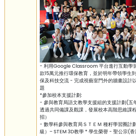
- 利用Google Classroom 平台進行互動學習
款15萬元推行環保教育，並於明年帶領學生
保及科技交流 - 完成視藝室門外的牆畫設計
題
*參加校本支援計劃:
- 參與教育局語文教學支援組的支援計劃(五
透過共同備課及觀課，發展校本高階思維課
招）
- 數學科參與教育局ＳＴＥＭ 種籽學習圈計
級）– STEM 3D教學 * 學生榮譽 - 聖公宗