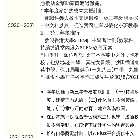
急援助金幫助家庭渡過難關。
* 本年度參加的校本支援計劃:
- 常識科參與校本支援服務，於三年級開展
2020 -2021
- 中文科參與「促進實踐社羣以優化小班教
劃，於二年級推行
- 參與香港大學STEM自主學習計劃(數學科
持續於課堂內滲入STEM教育元素
* 同學升中派位理想: 除了本區英中之外，也
校，包括:協恩中學、真光女書院、沙田循道
英中學、保良局羅傑承(一九八三)中學、九
* 基愛小學前任校長鄧志成先生於30/8/202
本年度推行新三年學校發展計劃：(一)持續
度，建構正向思維；(二)優化自主學習策略
能；(三)推行正向教育，建立和諧校園。
在新常態下以混合學習模式進行教學，透過
動學習活動，在疫情下提升學生的學習興趣
推行自學獎勵計劃，以A Plus平台提供中文
2021-2022