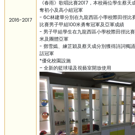
《春雨》歌唱比賽2017，本校兩位學生蔡天
奪初小及高小組冠軍
- 6C林建華分別在九龍西區小學校際田徑比
2016-2017
比賽男子甲組100米勇奪冠軍及亞軍成績
- 男子甲組學生在九龍西區小學校際田徑比賽奪
米及團體亞軍
- 鄧雪嫣、練芷穎及蔡天成分別獲得詩詞獨
話冠軍
*優化校園設施
– 全新的籃球場及視藝室開放使用