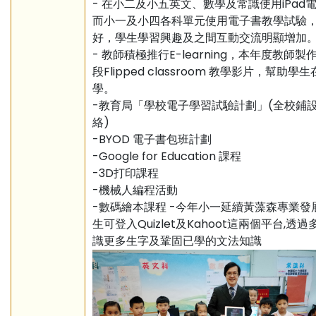
- 在小二及小五英文、數學及常識使用iPad
而小一及小四各科單元使用電子書教學試驗
好，學生學習興趣及之間互動交流明顯增加
- 教師積極推行E-learning，本年度教師製
段Flipped classroom 教學影片，幫助學
學。
-教育局「學校電子學習試驗計劃」(全校鋪設W
絡)
-BYOD 電子書包班計劃
-Google for Education 課程
-3D打印課程
-機械人編程活動
-數碼繪本課程 -今年小一延續黃藻森專業發
生可登入Quizlet及Kahoot這兩個平台,透
識更多生字及鞏固已學的文法知識