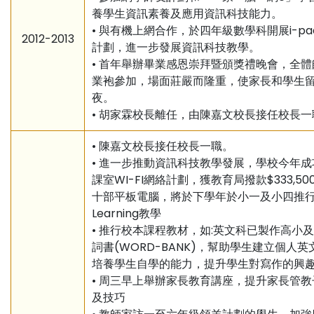
養學生資訊素養及應用資訊科技能力。
• 與有機上網合作，於四年級數學科開展i-p
2012-2013
計劃，進一步發展資訊科技教學。
• 首年舉辦畢業感恩崇拜暨頒獎禮晚會，全
業袍參加，場面莊嚴而隆重，使家長和學生
夜。
• 胡家霖校長離任，由陳嘉文校長接任校長一
• 陳嘉文校長接任校長一職。
• 進一步推動資訊科技教學發展，學校今年
課室WI-FI網絡計劃，獲教育局撥款$333,5
十部平板電腦，將於下學年於小一及小四推行
Learning教學
• 推行校本課程教材，如:英文科已製作高小
詞書(WORD-BANK)，幫助學生建立個人
培養學生自學的能力，提升學生對寫作的興
• 周三早上舉辦家長教育講座，提升家長管
及技巧