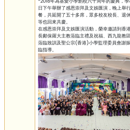
*2018年為基愛小學創校六十周年的慶典，學
日下午舉辦了感恩崇拜及文娛匯演，晚上舉
餐，共延開了五十多席，眾多校友校長、退
等也回來共慶。
在感恩崇拜及文娛匯演活動，榮幸邀請到香
長鄺保羅大主教蒞臨主禮及祝福、西九龍教
蒞臨致訓及聖公宗(香港)小學監理委員會謝
臨指導。