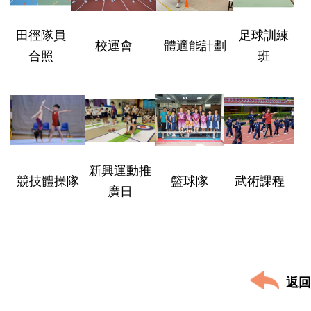
田徑隊員
足球訓練
校運會
體適能計劃
合照
班
新興運動推
競技體操隊
籃球隊
武術課程
廣日
返回