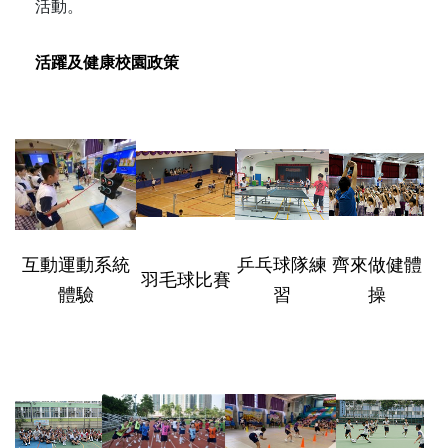
活動。
活躍及健康校園政策
互動運動系統
乒乓球隊練
齊來做健體
羽毛球比賽
體驗
習
操