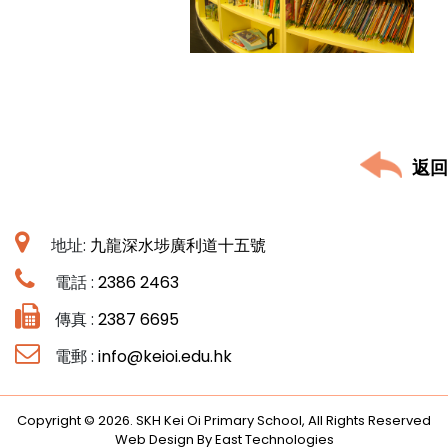
返回
地址:
九龍深水埗廣利道十五號
電話 :
2386 2463
傳真 :
2387 6695
電郵 :
info@keioi.edu.hk
Copyright © 2026. SKH Kei Oi Primary School, All Rights Reserved
Web Design By East Technologies